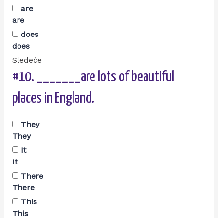
are
are
does
does
Sledeće
#10.
_______are lots of beautiful
places in England.
They
They
It
It
There
There
This
This