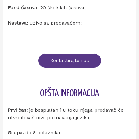
Fond časova:
20 školskih časova;
Nastava:
uživo sa predavačem;
Kontaktirajte nas
OPŠTA INFORMACIJA
Prvi čas:
je besplatan i u toku njega predavač će
utvrditi vaš nivo poznavanja jezika;
Grupa:
do 8 polaznika;