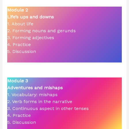
Module 2
Life’s ups and downs
1. About life
2. Forming nouns and gerunds
3. Forming adjectives
4. Practice
5. Discussion
Module 3
Adventures and mishaps
1. Vocabulary: mishaps
2. Verb forms in the narrative
3. Continuous aspect in other tenses
4. Practice
5. Discussion