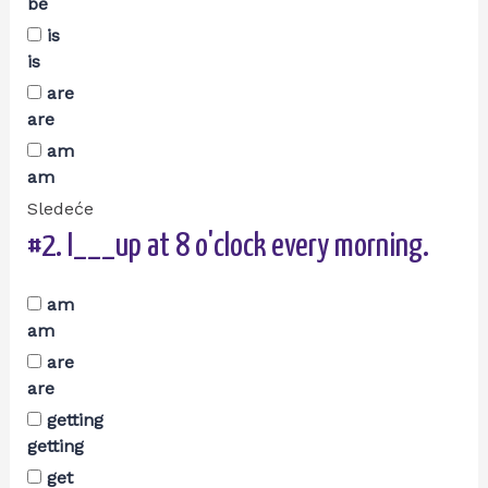
be
is
is
are
are
am
am
Sledeće
#2.
I___up at 8 o'clock every morning.
am
am
are
are
getting
getting
get