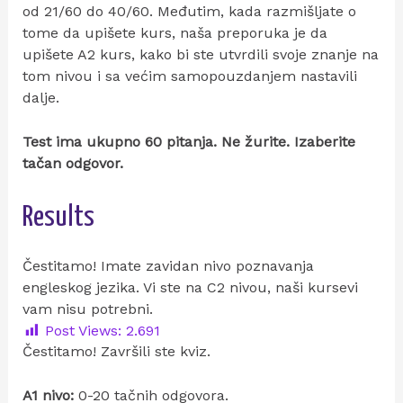
od 21/60 do 40/60. Međutim, kada razmišljate o
tome da upišete kurs, naša preporuka je da
upišete A2 kurs, kako bi ste utvrdili svoje znanje na
tom nivou i sa većim samopouzdanjem nastavili
dalje.
Test ima ukupno 60 pitanja. Ne žurite. Izaberite
tačan odgovor.
Results
Čestitamo! Imate zavidan nivo poznavanja
engleskog jezika. Vi ste na C2 nivou, naši kursevi
vam nisu potrebni.
Post Views:
2.691
Čestitamo! Završili ste kviz.
A1 nivo:
0-20 tačnih odgovora.