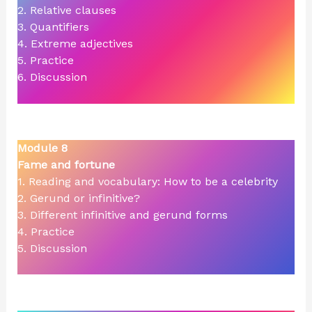
2. Relative clauses
3. Quantifiers
4. Extreme adjectives
5. Practice
6. Discussion
Module 8
Fame and fortune
1. Reading and vocabulary: How to be a celebrity
2. Gerund or infinitive?
3. Different infinitive and gerund forms
4. Practice
5. Discussion