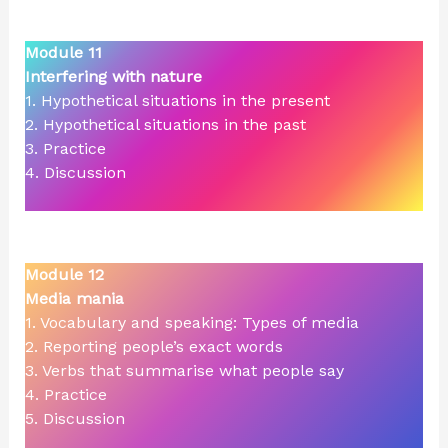
Module 11
Interfering with nature
1. Hypothetical situations in the present
2. Hypothetical situations in the past
3. Practice
4. Discussion
Module 12
Media mania
1. Vocabulary and speaking: Types of media
2. Reporting people’s exact words
3. Verbs that summarise what people say
4. Practice
5. Discussion