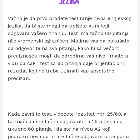
JEZIKA
Važno je da prvo prođete testiranje nivoa engleskog
jezika, da bi ste mogli da upišete kurs koji
odgovara vašem znanju. Test ima tačno 60 pitanja i
nije vremenski ograničen. Molimo vas da pokušate
da odgovorite na sva pitanja, kako bi sa većom
preciznošću mogli da odredimo vaš nivo. Imajte u
vidu da čak i test sa 60 pitanja daje orijentacioni
rezultat koji ne treba uzimati kao apsolutno
precizan.
Kada završite test, videćete rezultat npr. 25/60, a
to znači da ste tačno odgovorili na 25 pitanja od
ukupno 60 pitanja i da ste na nivou A2 koji
podrazumeva da imate tačne odgovore u rasponu