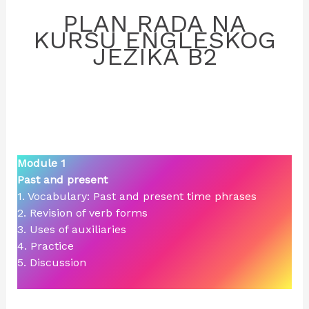
PLAN RADA NA
KURSU ENGLESKOG
JEZIKA B2
Module 1
Past and present
1. Vocabulary: Past and present time phrases
2. Revision of verb forms
3. Uses of auxiliaries
4. Practice
5. Discussion