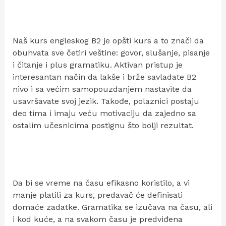
Naš kurs engleskog B2 je opšti kurs a to znači da
obuhvata sve četiri veštine: govor, slušanje, pisanje
i čitanje i plus gramatiku. Aktivan pristup je
interesantan način da lakše i brže savladate B2
nivo i sa većim samopouzdanjem nastavite da
usavršavate svoj jezik. Takođe, polaznici postaju
deo tima i imaju veću motivaciju da zajedno sa
ostalim učesnicima postignu što bolji rezultat.
Da bi se vreme na času efikasno koristilo, a vi
manje platili za kurs, predavač će definisati
domaće zadatke. Gramatika se izučava na času, ali
i kod kuće, a na svakom času je predviđena