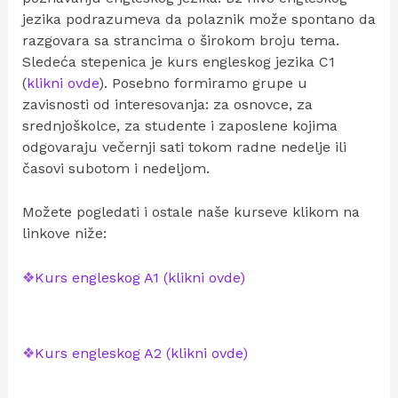
jezika podrazumeva da polaznik može spontano da
razgovara sa strancima o širokom broju tema.
Sledeća stepenica je kurs engleskog jezika C1
(
klikni ovde
). Posebno formiramo grupe u
zavisnosti od interesovanja: za osnovce, za
srednjoškolce, za studente i zaposlene kojima
odgovaraju večernji sati tokom radne nedelje ili
časovi subotom i nedeljom.
Možete pogledati i ostale naše kurseve klikom na
linkove niže:
❖
Kurs engleskog A1 (klikni ovde)
❖
Kurs engleskog A2 (klikni ovde)