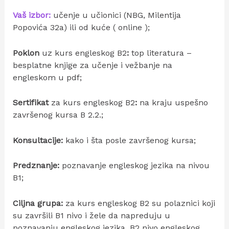
Vaš izbor:
učenje u učionici (NBG, Milentija
Popovića 32a) ili od kuće ( online );
Poklon
uz kurs engleskog B2
:
top literatura –
besplatne knjige za učenje i vežbanje na
engleskom u pdf;
Sertifikat
za kurs engleskog B2
:
na kraju uspešno
završenog kursa B 2.2.;
Konsultacije:
kako i šta posle završenog kursa;
Predznanje:
poznavanje engleskog jezika na nivou
B1;
Ciljna grupa:
za kurs engleskog B2 su polaznici koji
su završili B1 nivo i žele da napreduju u
poznavanju engleskog jezika. B2 nivo engleskog