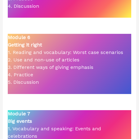
4. Discussion
Module 6
Getting it right
1. Reading and vocabulary: Worst case scenarios
2. Use and non-use of articles
3. Different ways of giving emphasis
4. Practice
5. Discussion
Module 7
Big events
1. Vocabulary and speaking: Events and
celebrations