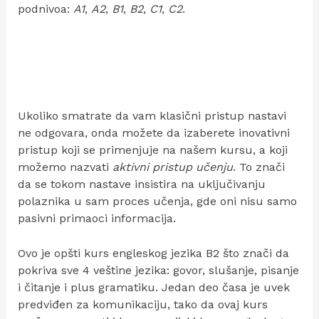
podnivoa:
A1
,
A2
,
B1
,
B2
,
C1
,
C2
.
Ukoliko smatrate da vam klasični pristup nastavi
ne odgovara, onda možete da izaberete inovativni
pristup koji se primenjuje na našem kursu, a koji
možemo nazvati
aktivni pristup učenju
. To znači
da se tokom nastave insistira na uključivanju
polaznika u sam proces učenja, gde oni nisu samo
pasivni primaoci informacija.
Ovo je opšti kurs engleskog jezika B2 što znači da
pokriva sve 4 veštine jezika: govor, slušanje, pisanje
i čitanje i plus gramatiku. Jedan deo časa je uvek
predviđen za komunikaciju, tako da ovaj kurs