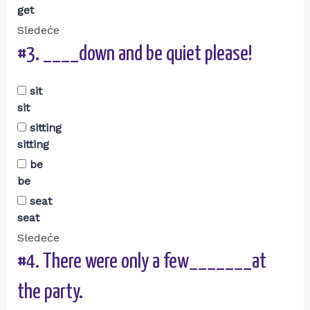
get
Sledeće
#3.
____down and be quiet please!
sit
sit
sitting
sitting
be
be
seat
seat
Sledeće
#4.
There were only a few_______at
the party.