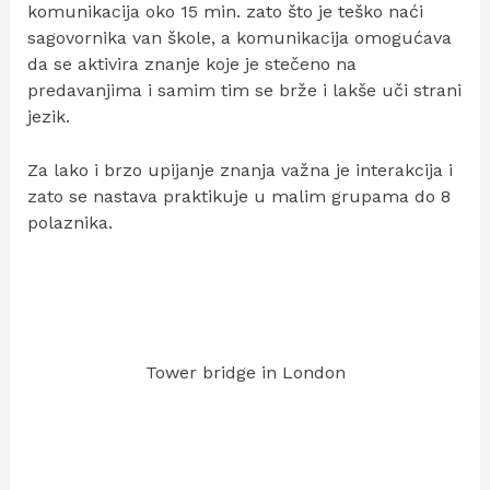
komunikacija oko 15 min. zato što je teško naći
sagovornika van škole, a komunikacija omogućava
da se aktivira znanje koje je stečeno na
predavanjima i samim tim se brže i lakše uči strani
jezik.
Za lako i brzo upijanje znanja važna je interakcija i
zato se nastava praktikuje u malim grupama do 8
polaznika.
Tower bridge in London