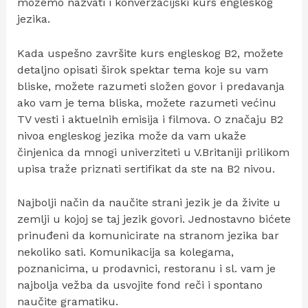
možemo nazvati i konverzacijski kurs engleskog
jezika.
Kada uspešno završite kurs engleskog B2, možete
detaljno opisati širok spektar tema koje su vam
bliske, možete razumeti složen govor i predavanja
ako vam je tema bliska, možete razumeti većinu
TV vesti i aktuelnih emisija i filmova. O značaju B2
nivoa engleskog jezika može da vam ukaže
činjenica da mnogi univerziteti u V.Britaniji prilikom
upisa traže priznati sertifikat da ste na B2 nivou.
Najbolji način da naučite strani jezik je da živite u
zemlji u kojoj se taj jezik govori. Jednostavno bićete
prinuđeni da komunicirate na stranom jezika bar
nekoliko sati. Komunikacija sa kolegama,
poznanicima, u prodavnici, restoranu i sl. vam je
najbolja vežba da usvojite fond reči i spontano
naučite gramatiku.