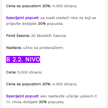
Cena sa popustom 20%:
4.000 dinara;
Specijalni popust:
za svaki sledeći nivo za koji se
prijavite dobijate
20%
popusta;
Fond časova:
20 školskih časova;
Nastava:
uživo sa predavačem;
B 2.2. NIVO
Cena:
5.000 dinara;
Cena sa popustom 20%:
4.000 dinara;
Specijalni popust:
ako nastavite učenje upisom C
1.1. nivoa dobijate
20%
popusta;