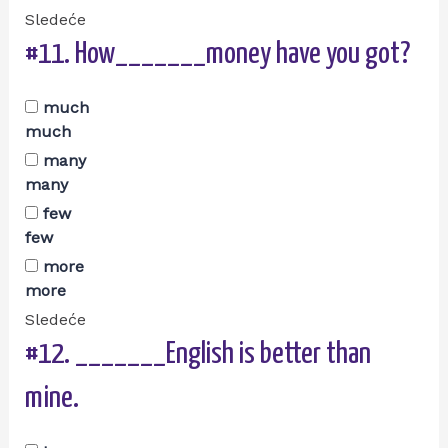
Sledeće
#11.
How_______money have you got?
much
much
many
many
few
few
more
more
Sledeće
#12.
_______English is better than
mine.