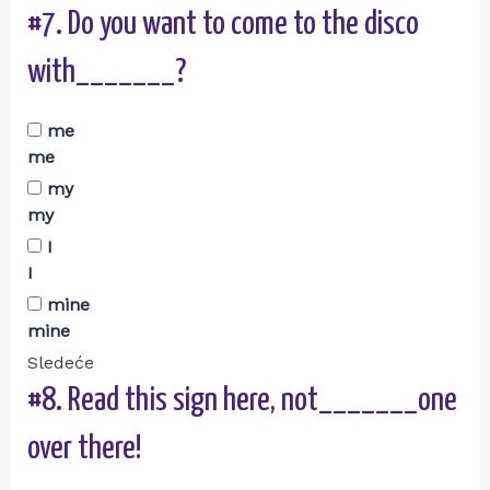
#7.
Do you want to come to the disco
with_______?
me
me
my
my
I
I
mine
mine
Sledeće
#8.
Read this sign here, not_______one
over there!