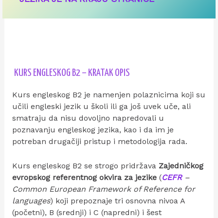
KURS ENGLESKOG B2 – KRATAK OPIS
Kurs engleskog B2 je namenjen polaznicima koji su
učili engleski jezik u školi ili ga još uvek uče, ali
smatraju da nisu dovoljno napredovali u
poznavanju engleskog jezika, kao i da im je
potreban drugačiji pristup i metodologija rada.
Kurs engleskog B2 se strogo pridržava
Zajedničkog
evropskog referentnog okvira za jezike
(
CEFR
–
Common European Framework of Reference for
languages
) koji prepoznaje tri osnovna nivoa A
(početni), B (srednji) i C (napredni) i šest