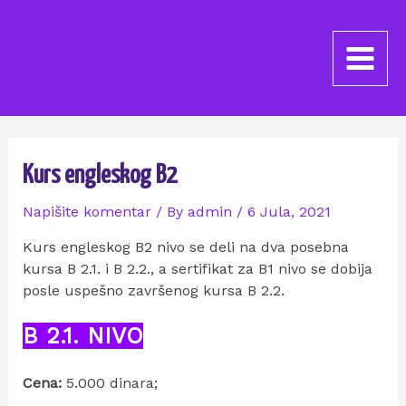
Kurs engleskog B2
Napišite komentar
/ By
admin
/
6 Jula, 2021
Kurs engleskog B2 nivo se deli na dva posebna
kursa B 2.1. i B 2.2., a sertifikat za B1 nivo se dobija
posle uspešno završenog kursa B 2.2.
B 2.1. NIVO
Cena:
5.000 dinara;