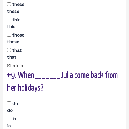
these
these
this
this
those
those
that
that
Sledeće
#9.
When_______Julia come back from
her holidays?
do
do
is
is