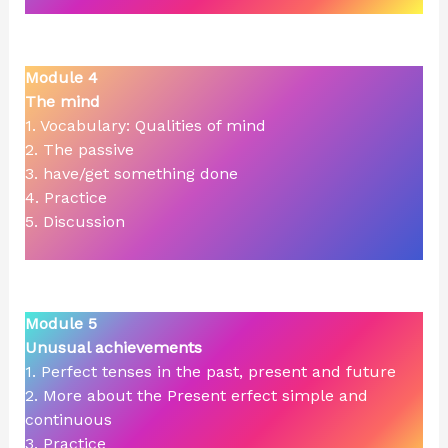
Module 4
The mind
1. Vocabulary: Qualities of mind
2. The passive
3. have/get something done
4. Practice
5. Discussion
Module 5
Unusual achievements
1. Perfect tenses in the past, present and future
2. More about the Present erfect simple and
continuous
3. Practice