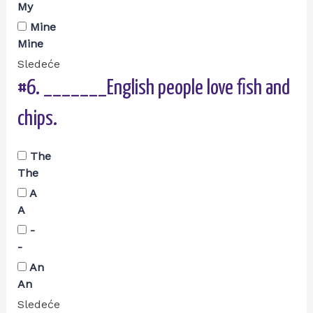
My
Mine
Mine
Sledeće
#6.
_______English people love fish and
chips.
The
The
A
A
-
-
An
An
Sledeće