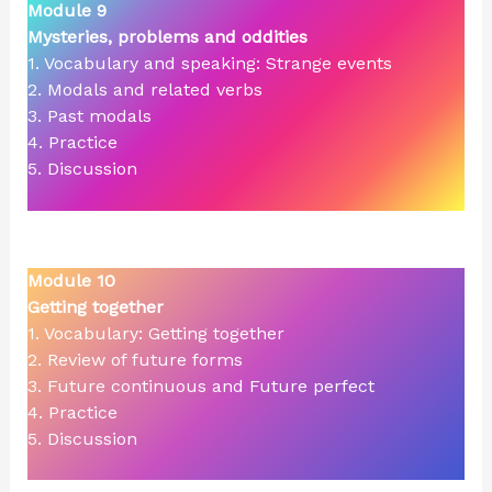
Module 9
Mysteries, problems and oddities
1. Vocabulary and speaking: Strange events
2. Modals and related verbs
3. Past modals
4. Practice
5. Discussion
Module 10
Getting together
1. Vocabulary: Getting together
2. Review of future forms
3. Future continuous and Future perfect
4. Practice
5. Discussion