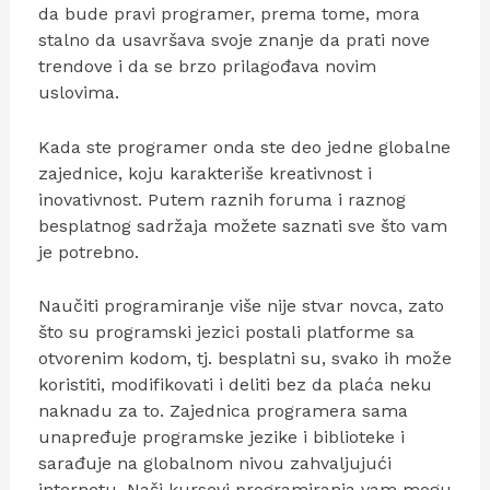
da bude pravi programer, prema tome, mora
stalno da usavršava svoje znanje da prati nove
trendove i da se brzo prilagođava novim
uslovima.
Kada ste programer onda ste deo jedne globalne
zajednice, koju karakteriše kreativnost i
inovativnost. Putem raznih foruma i raznog
besplatnog sadržaja možete saznati sve što vam
je potrebno.
Naučiti programiranje više nije stvar novca, zato
što su programski jezici postali platforme sa
otvorenim kodom, tj. besplatni su, svako ih može
koristiti, modifikovati i deliti bez da plaća neku
naknadu za to. Zajednica programera sama
unapređuje programske jezike i biblioteke i
sarađuje na globalnom nivou zahvaljujući
internetu. Naši kursevi programiranja vam mogu