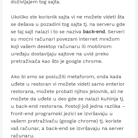
doživljajem tog sajta.
Ukoliko ste korisnik sajta vi ne možete videti šta
se dešava u pozadini tog sajta tj. na serveru gde
se taj sajt nalazi i to se naziva
back-end
. Serveri
su moćni računari povezani internet mrežom
koji vašem desktop računaru ili mobilnom
uređaju dostavljaju sajtove na uvid preko
pretraživača kao što je google chrome.
Ako bi smo se poslužili metaforom, onda kada
uđete u restoran vi možete videti samo enterior
restorana, možete probati njihov jelovnik, ali ne
možete da uđete u deo gde se nalazi kuhinja tj.
u back-end restorana. Postoji još jedna razlika –
front-end programski jezici se izvršavaju u
vašem pretraživaču (google chrome) tj. koriste
vaš računar, a back-end se izvršavaju na server
računaru.