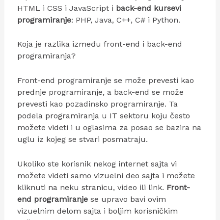
HTML i CSS i JavaScript i
back-end kursevi
programiranje
: PHP, Java, C++, C# i Python.
Koja je razlika između front-end i back-end
programiranja?
Front-end programiranje se može prevesti kao
prednje programiranje, a back-end se može
prevesti kao pozadinsko programiranje. Ta
podela programiranja u IT sektoru koju često
možete videti i u oglasima za posao se bazira na
uglu iz kojeg se stvari posmatraju.
Ukoliko ste korisnik nekog internet sajta vi
možete videti samo vizuelni deo sajta i možete
kliknuti na neku stranicu, video ili link.
Front-
end programiranje
se upravo bavi ovim
vizuelnim delom sajta i boljim korisničkim