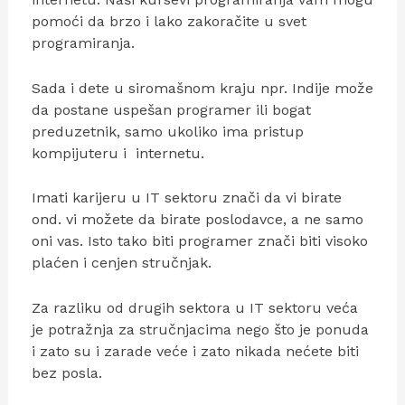
pomoći da brzo i lako zakoračite u svet
programiranja.
Sada i dete u siromašnom kraju npr. Indije može
da postane uspešan programer ili bogat
preduzetnik, samo ukoliko ima pristup
kompijuteru i internetu.
Imati karijeru u IT sektoru znači da vi birate
ond. vi možete da birate poslodavce, a ne samo
oni vas. Isto tako biti programer znači biti visoko
plaćen i cenjen stručnjak.
Za razliku od drugih sektora u IT sektoru veća
je potražnja za stručnjacima nego što je ponuda
i zato su i zarade veće i zato nikada nećete biti
bez posla.