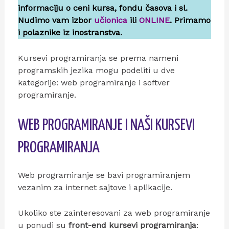
informaciju o ceni kursa, fondu časova i sl.
Nudimo vam izbor
učionica
ili
ONLINE
. Primamo
i polaznike iz inostranstva.
Kursevi programiranja se prema nameni
programskih jezika mogu podeliti u dve
kategorije: web programiranje i softver
programiranje.
WEB PROGRAMIRANJE I NAŠI KURSEVI
PROGRAMIRANJA
Web programiranje se bavi programiranjem
vezanim za internet sajtove i aplikacije.
Ukoliko ste zainteresovani za web programiranje
u ponudi su
front-end kursevi programiranja
: