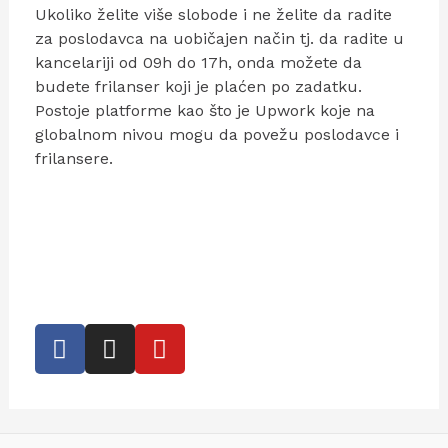
Ukoliko želite više slobode i ne želite da radite
za poslodavca na uobičajen način tj. da radite u
kancelariji od 09h do 17h, onda možete da
budete frilanser koji je plaćen po zadatku.
Postoje platforme kao što je Upwork koje na
globalnom nivou mogu da povežu poslodavce i
frilansere.