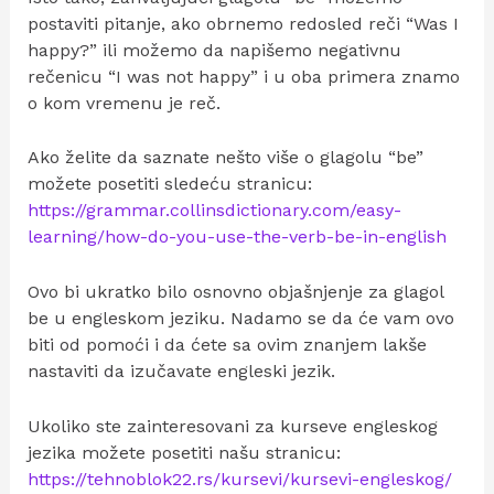
postaviti pitanje, ako obrnemo redosled reči “Was I
happy?” ili možemo da napišemo negativnu
rečenicu “I was not happy” i u oba primera znamo
o kom vremenu je reč.
Ako želite da saznate nešto više o glagolu “be”
možete posetiti sledeću stranicu:
https://grammar.collinsdictionary.com/easy-
learning/how-do-you-use-the-verb-be-in-english
Ovo bi ukratko bilo osnovno objašnjenje za glagol
be u engleskom jeziku. Nadamo se da će vam ovo
biti od pomoći i da ćete sa ovim znanjem lakše
nastaviti da izučavate engleski jezik.
Ukoliko ste zainteresovani za kurseve engleskog
jezika možete posetiti našu stranicu:
https://tehnoblok22.rs/kursevi/kursevi-engleskog/