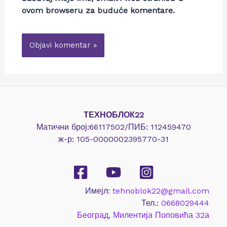
ovom browseru za buduće komentare.
ТЕХНОБЛОК22
Матични број:66117502/ПИБ: 112459470
ж-р: 105-0000002395770-31
Имејл:
tehnoblok22@gmail.com
Тел.:
0668029444
Београд, Милентија Поповића 32а