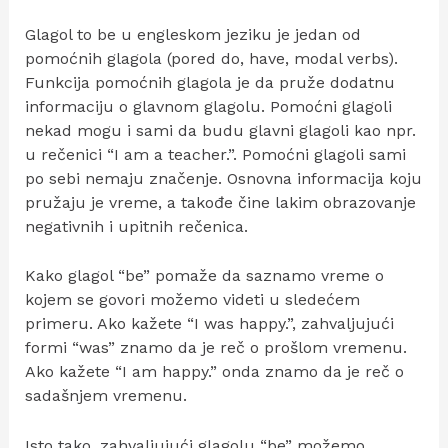
Glagol to be u engleskom jeziku je jedan od
pomoćnih glagola (pored do, have, modal verbs).
Funkcija pomoćnih glagola je da pruže dodatnu
informaciju o glavnom glagolu. Pomoćni glagoli
nekad mogu i sami da budu glavni glagoli kao npr.
u rečenici “I am a teacher.”. Pomoćni glagoli sami
po sebi nemaju značenje. Osnovna informacija koju
pružaju je vreme, a takođe čine lakim obrazovanje
negativnih i upitnih rečenica.
Kako glagol “be” pomaže da saznamo vreme o
kojem se govori možemo videti u sledećem
primeru. Ako kažete “I was happy.”, zahvaljujući
formi “was” znamo da je reč o prošlom vremenu.
Ako kažete “I am happy.” onda znamo da je reč o
sadašnjem vremenu.
Isto tako, zahvaljujući glagolu “be” možemo