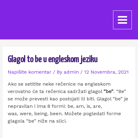
Glagol to be u engleskom jeziku
Napišite komentar
/ By
admin
/
12 Novembra, 2021
Ako se setitite neke rečenice na engleskom
verovatno će ta rečenica sadržati glagol
“be”
. “Be”
se može prevesti kao postojati ili biti. Glagol “be” je
nepravilan i ima 8 formi: be, am, is, are,
was, were, being, been. Možete pogledati forme
glagola “be” niže na slici.